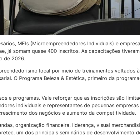
resários, MEIs (Microempreendedores Individuais) e empre
ae, já somam quase 400 inscritos. As capacitações tivera
o de 2026.
mpreendedorismo local por meio de treinamentos voltados à
esarial. O Programa Beleza & Estética, primeiro da program
os e programas. Vale reforçar que as inscrições são limita
dores individuais e representantes de pequenas empresas 
 crescimento dos negócios e aumento da competitividade.
das, organização financeira, liderança, visual merchandisi
mpretec, um dos principais seminários de desenvolvimento d