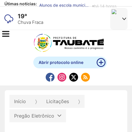
Útimas notícias:
Alunos de escola municipal expõem obras produzidas com materiais recicláveis no Mistau
há 14 horas
19°
Chuva Fraca
Abrir protocolo online
Início
Licitações
Pregão Eletrônico