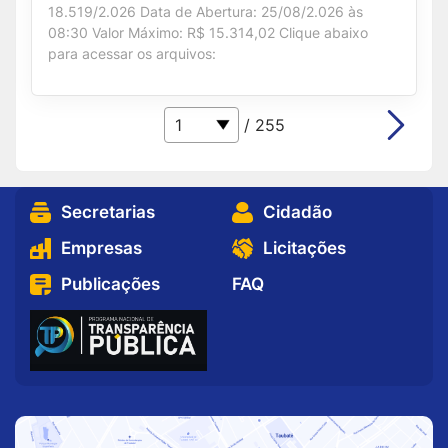
18.519/2.026 Data de Abertura: 25/08/2.026 às
08:30 Valor Máximo: R$ 15.314,02 Clique abaixo
para acessar os arquivos:
/ 255
Secretarias
Cidadão
Empresas
Licitações
Publicações
FAQ