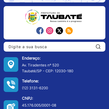
Pe
Endereço:
Av. Tiradentes nº 520
Taubaté/SP - CEP: 12030-180
Telefone:
(12) 3131-6200
CNPJ:
45.176.005/0001-08