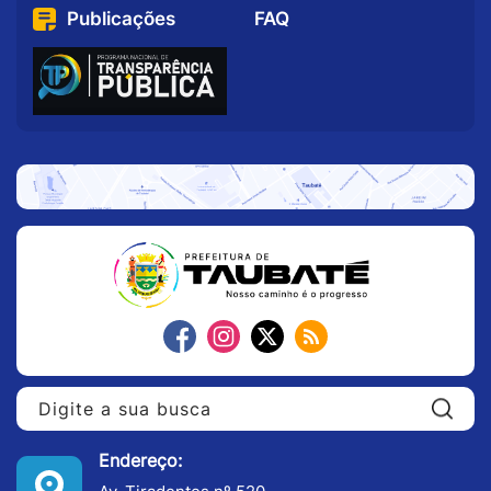
Publicações
FAQ
Pe
Endereço: