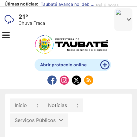
Útimas notícias:
Defesa Civil de Taubaté alerta para previsão de chuva e ventos fortes
há 7 horas
21°
Chuva Fraca
Abrir protocolo online
Início
Notícias
Serviços Públicos