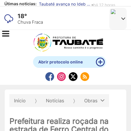
Taubaté avança no Ideb e supera média nacional nos anos iniciais e finais do Ensino Fundamental
há 12 horas
Útimas notícias:
Defesa Civil de Taubaté alerta para previsão de chuva e ventos fortes
há 12 horas
18°
Chuva Fraca
Abrir protocolo online
Início
Notícias
Obras
Prefeitura realiza roçada na
estrada de Ferro Central do