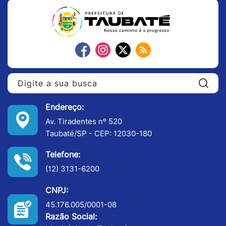
Pe
Endereço:
Av. Tiradentes nº 520
Taubaté/SP - CEP: 12030-180
Telefone:
(12) 3131-6200
CNPJ:
45.176.005/0001-08
Razão Social: