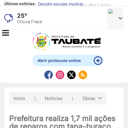
há 3 horas
Útimas notícias:
Obras de saneamento levarão água tratada e coleta de esgoto a mais 2 mil famílias em cinco regiões de Taubaté
há 5 horas
25°
Chuva Fraca
Abrir protocolo online
Início
Notícias
Obras
Prefeitura realiza 1,7 mil ações
de reparos com tapa-buraco