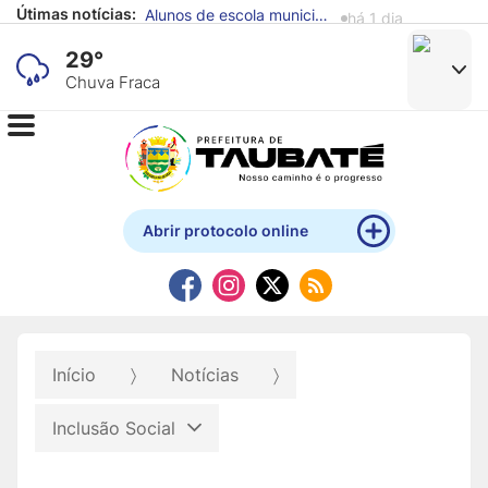
Útimas notícias:
Alunos de escola municipal expõem obras produzidas com materiais recicláveis no Mistau
há 1 dia
29°
Chuva Fraca
Abrir protocolo online
Início
Notícias
Inclusão Social