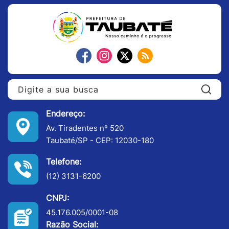
Pe
Endereço:
Av. Tiradentes nº 520
Taubaté/SP - CEP: 12030-180
Telefone:
(12) 3131-6200
CNPJ:
45.176.005/0001-08
Razão Social: