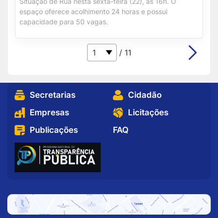
Situação de Rua nesta sexta-feira (22), às 16h. O
espaço oferece acolhimento 24 horas e possui
capacidade para 50 vagas.
/ 11
Secretarias
Cidadão
Empresas
Licitações
Publicações
FAQ