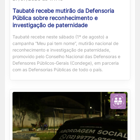
Taubaté recebe mutirão da Defensoria
Pública sobre reconhecimento e
investigação de paternidade
Taubaté recebe neste sábado (1º de agosto) a
campanha “Meu pai tem nome”, mutirão nacional de
reconhecimento e investigação de paternidade,
promovido pelo Conselho Nacional das Defensoras e
Defensores Públicos-Gerais (Condege), em parceria
com as Defensorias Públicas de todo o país.