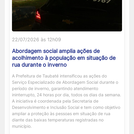
22/07/2026 às 12h09
Abordagem social amplia ações de
acolhimento à população em situação de
rua durante o inverno
A Prefeitura de Taubaté intensificou as ações do
Serviço Especializado de Abordagem Social durante o
período de inverno, garantindo atendimento
ininterrupto, 24 horas por dia, todos os dias da semana.
A iniciativa é coordenada pela Secretaria de
Desenvolvimento e Inclusão Social e tem como objetivo
ampliar a proteção às pessoas em situação de rua
diante das baixas temperaturas registradas no
município.