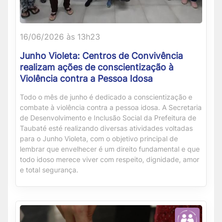
16/06/2026 às 13h23
Junho Violeta: Centros de Convivência
realizam ações de conscientização à
Violência contra a Pessoa Idosa
Todo o mês de junho é dedicado a conscientização e
combate à violência contra a pessoa idosa. A Secretaria
de Desenvolvimento e Inclusão Social da Prefeitura de
Taubaté esté realizando diversas atividades voltadas
para o Junho Violeta, com o objetivo principal de
lembrar que envelhecer é um direito fundamental e que
todo idoso merece viver com respeito, dignidade, amor
e total segurança.