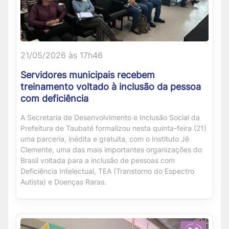
21/05/2026 às 17h46
Servidores municipais recebem
treinamento voltado à inclusão da pessoa
com deficiência
A Secretaria de Desenvolvimento e Inclusão Social da
Prefeitura de Taubaté formalizou nesta quinta-feira (21)
uma parceria, inédita e gratuita, com o Instituto Jê
Clemente, uma das mais importantes organizações do
Brasil voltada para a inclusão de pessoas com
Deficiência Intelectual, TEA (Transtorno do Espectro
Autista) e Doenças Raras.