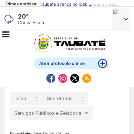
Útimas notícias:
Taubaté avança no Ideb e supera média nacional nos anos iniciais e finais do Ensino Fundamental
há 9 horas
20°
Chuva Fraca
Abrir protocolo online
Início
Secretarias
Serviços Públicos e Zeladoria
Secretário:
José Sodário Viana