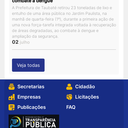
combate à dengue
A Prefeitura de Taubaté retirou 23 toneladas de lixo e
entulho de uma área pública no Jardim Paulista, na
manhã de quarta-feira (1º), durante a primeira ação de
uma nova força-tarefa integrada voltada à recuperação
de áreas degradadas, ao combate à dengue e
ampliação da segurança.
02
julho
Veja todas
Secretarias
Cidadão
Empresas
Licitações
Publicações
FAQ