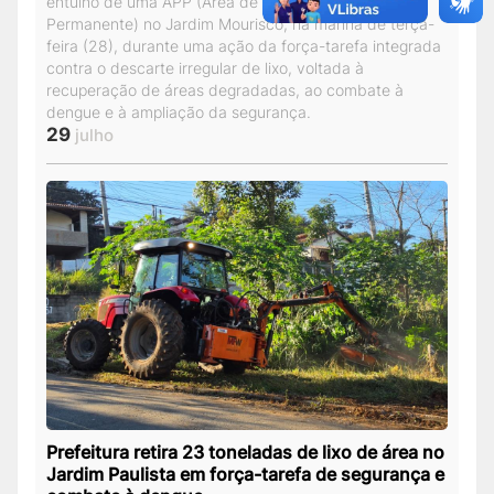
entulho de uma APP (Área de Preservação
Permanente) no Jardim Mourisco, na manhã de terça-
feira (28), durante uma ação da força-tarefa integrada
contra o descarte irregular de lixo, voltada à
recuperação de áreas degradadas, ao combate à
dengue e à ampliação da segurança.
29
julho
Prefeitura retira 23 toneladas de lixo de área no
Jardim Paulista em força-tarefa de segurança e