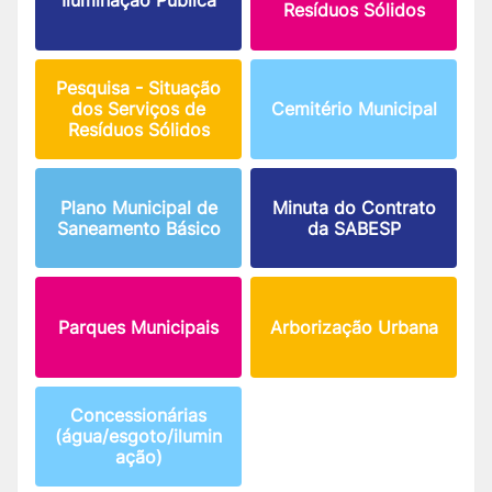
Resíduos Sólidos
Pesquisa - Situação
dos Serviços de
Cemitério Municipal
Resíduos Sólidos
Plano Municipal de
Minuta do Contrato
Saneamento Básico
da SABESP
Parques Municipais
Arborização Urbana
Concessionárias
(água/esgoto/ilumin
ação)