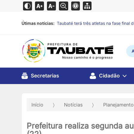
Útimas notícias:
Alunos de escola municipal expõem obr
horas
A
Secretarias
Cidadão
Início
Notícias
Planejament
Prefeitura realiza segunda au