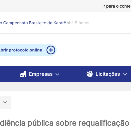
Ir para o cont
as produzidas com materiais recicláveis no Mistau
há 7
brir protocolo online
Empresas
Licitações
o
diência pública sobre requalificação