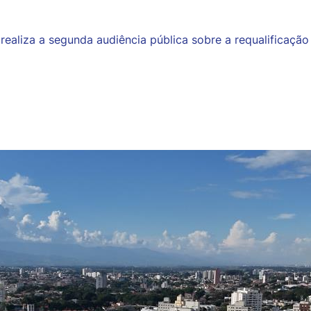
 realiza a segunda audiência pública sobre a requalificaçã