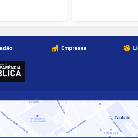
dadão
Empresas
L