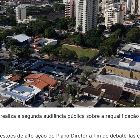
 realiza a segunda audiência pública sobre a requalificaçã
estões de alteração do Plano Diretor a fim de debatê-las 