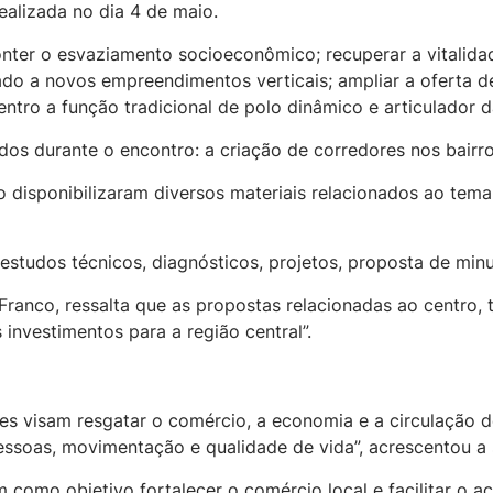
ealizada no dia 4 de maio.
onter o esvaziamento socioeconômico; recuperar a vitalidad
o a novos empreendimentos verticais; ampliar a oferta de 
entro a função tradicional de polo dinâmico e articulador d
dos durante o encontro: a criação de corredores nos bairr
 disponibilizaram diversos materiais relacionados ao tema
estudos técnicos, diagnósticos, projetos, proposta de min
ranco, ressalta que as propostas relacionadas ao centro, t
 investimentos para a região central”.
ções visam resgatar o comércio, a economia e a circulação
essoas, movimentação e qualidade de vida”, acrescentou a 
 como objetivo fortalecer o comércio local e facilitar o ac