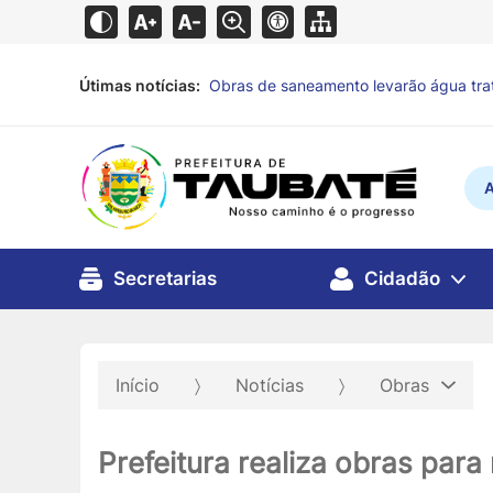
Útimas notícias:
Fundo Social incentiva doação de alime
vulnerabilidade
há 3 horas
A
Secretarias
Cidadão
Início
Notícias
Obras
Prefeitura realiza obras par