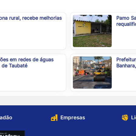
ona rural, recebe melhorias
Pamo Sa
requalif
ções em redes de águas
Prefeitu
s de Taubaté
Banhara,
dadão
Empresas
L