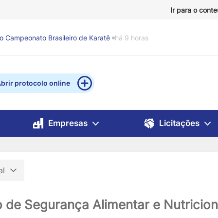
Ir para o cont
as produzidas com materiais recicláveis no Mistau
há 11
brir protocolo online
Empresas
Licitações
al
 de Segurança Alimentar e Nutricion