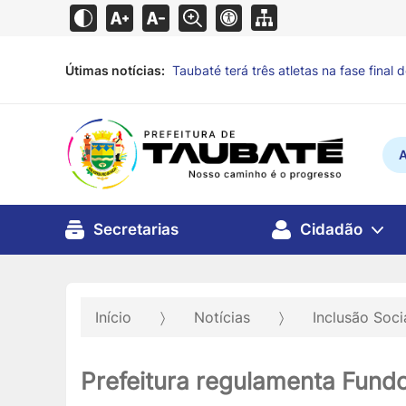
Útimas notícias:
Alunos de escola municipal expõem obr
horas
A
Secretarias
Cidadão
Início
Notícias
Inclusão Soci
Prefeitura regulamenta Fundo