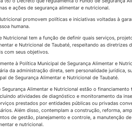
ira (6) o Decreto que regulamenta o Fundo de Segurança Al
as e ações de segurança alimentar e nutricional.
tricional promovem políticas e iniciativas voltadas à gara
essoa humana.
Nutricional tem a função de definir quais serviços, projet
tar e Nutricional de Taubaté, respeitando as diretrizes da
is com seus objetivos.
mente à Política Municipal de Segurança Alimentar e Nutric
ria da administração direta, sem personalidade jurídica, 
pal de Segurança Alimentar e Nutricional de Taubaté.
 Segurança Alimentar e Nutricional estão o financiamento t
 incluindo atividades de diagnóstico e monitoramento da in
rviços prestados por entidades públicas ou privadas conv
ios. Além disso, contemplam a construção, reforma, ampli
tos de gestão, planejamento e controle, a manutenção de 
ntar e nutricional.