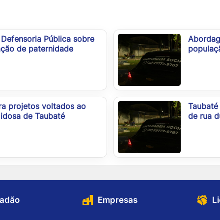
Defensoria Pública sobre
Abordag
ação de paternidade
populaçã
ara projetos voltados ao
Taubaté
idosa de Taubaté
de rua d
dadão
Empresas
L