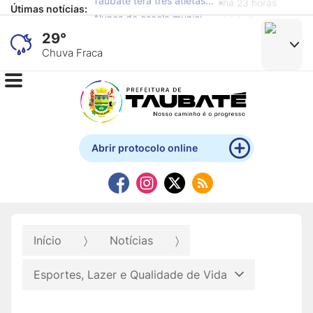
Útimas notícias:
Alunos de escola municipal expõem obras produzidas com materiais recicláveis no Mistau
há 1 dia
29°
Chuva Fraca
Abrir protocolo online
Início
Notícias
Esportes, Lazer e Qualidade de Vida