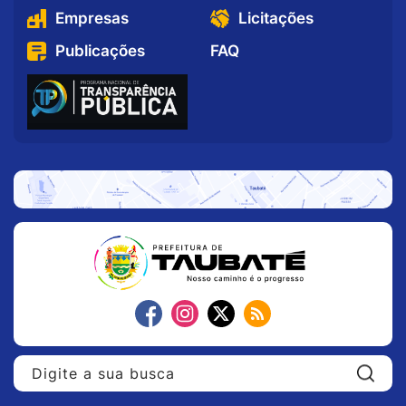
Empresas
Licitações
Publicações
FAQ
Pe