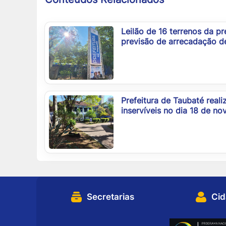
Leilão de 16 terrenos da pr
previsão de arrecadação d
Prefeitura de Taubaté reali
inservíveis no dia 18 de n
Secretarias
Ci