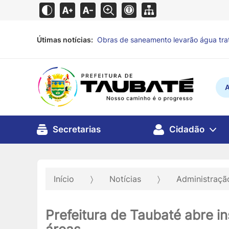
Útimas notícias:
Fundo Social incentiva doação de alime
vulnerabilidade
há 6 horas
A
Secretarias
Cidadão
Início
Notícias
Administraç
Prefeitura de Taubaté abre 