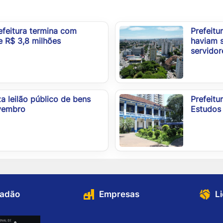
efeitura termina com
Prefeitu
e R$ 3,8 milhões
haviam 
servidor
za leilão público de bens
Prefeitu
ovembro
Estudos 
dadão
Empresas
L