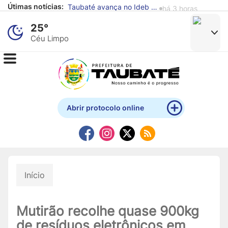
Útimas notícias:
Defesa Civil de Taubaté alerta para previsão de chuva e ventos fortes
há 4 horas
25°
Céu Limpo
Abrir protocolo online
Início
Mutirão recolhe quase 900kg
de resíduos eletrônicos em