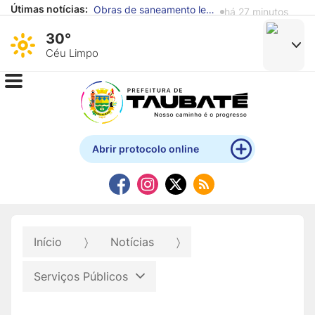
Obras de saneamento levarão água tratada e coleta de esgoto a mais 2 mil famílias em cinco regiões de Taubaté
Útimas notícias:
há 27 minutos
Fundo Social incentiva doação de alimentos para reforçar atendimento a famílias em situação de vulnerabilidade
há 2 horas
30°
Céu Limpo
Abrir protocolo online
Início
Notícias
Serviços Públicos