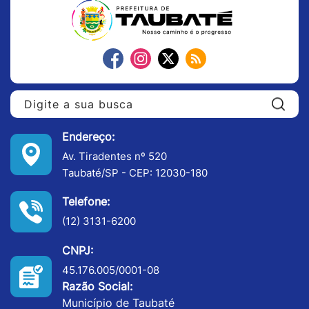
Pe
Endereço:
Av. Tiradentes nº 520
Taubaté/SP - CEP: 12030-180
Telefone:
(12) 3131-6200
CNPJ:
45.176.005/0001-08
Razão Social:
Município de Taubaté