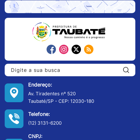
Pe
Endereço:
Av. Tiradentes nº 520
Taubaté/SP - CEP: 12030-180
Telefone:
(12) 3131-6200
CNPJ: