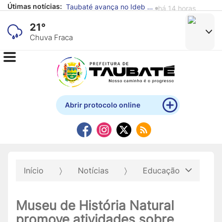
Taubaté avança no Ideb e supera média nacional nos anos iniciais e finais do Ensino Fundamental
há 14 horas
Útimas notícias:
Defesa Civil de Taubaté alerta para previsão de chuva e ventos fortes
há 15 horas
21°
Chuva Fraca
Abrir protocolo online
Início
Notícias
Educação
Museu de História Natural
promove atividades sobre