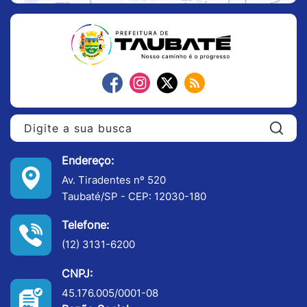
Pe
Endereço:
Av. Tiradentes nº 520
Taubaté/SP - CEP: 12030-180
Telefone:
(12) 3131-6200
CNPJ:
45.176.005/0001-08