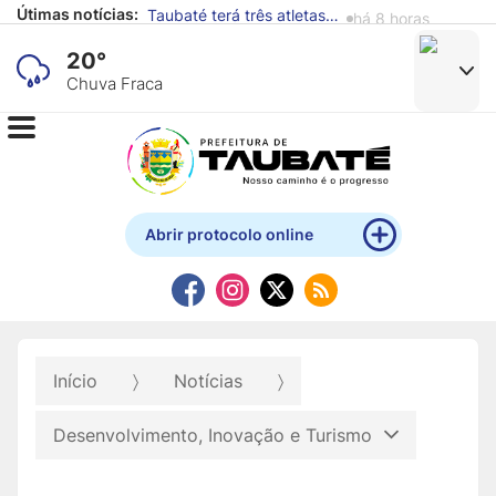
Útimas notícias:
Alunos de escola municipal expõem obras produzidas com materiais recicláveis no Mistau
há 10 horas
20°
Chuva Fraca
Abrir protocolo online
Início
Notícias
Desenvolvimento, Inovação e Turismo