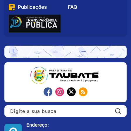
Publicações
FAQ
Pe
Endereço: