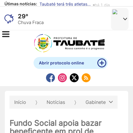
Útimas notícias:
Alunos de escola municipal expõem obras produzidas com materiais recicláveis no Mistau
há 1 dia
29°
Chuva Fraca
Abrir protocolo online
Início
Notícias
Gabinete
Fundo Social apoia bazar
beneficente em prol de