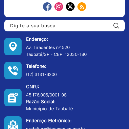
Pe
Endereço:
Av. Tiradentes nº 520
Taubaté/SP - CEP: 12030-180
Telefone:
(12) 3131-6200
CNPJ:
45.176.005/0001-08
Razão Social:
Município de Taubaté
Endereço Eletrônico:
prefeitura@taubate.sp.gov.br